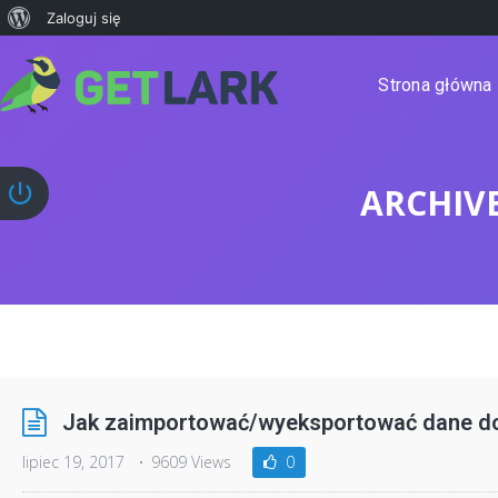
Zaloguj się
Strona główna
ARCHIV
Jak zaimportować/wyeksportować dane do/
lipiec 19, 2017
9609 Views
0