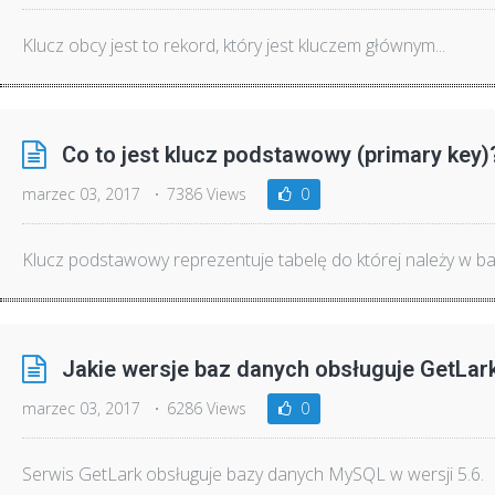
Klucz obcy jest to rekord, który jest kluczem głównym...
Co to jest klucz podstawowy (primary key)
marzec 03, 2017
7386 Views
0
Klucz podstawowy reprezentuje tabelę do której należy w baz
Jakie wersje baz danych obsługuje GetLar
marzec 03, 2017
6286 Views
0
Serwis GetLark obsługuje bazy danych MySQL w wersji 5.6.