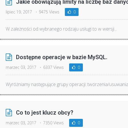
Jakie obowiązują limity na liczbę baz dany
lipiec 19, 2017
9475 Views
0
W zależności od wybranego rodzaju usługi to w wersji...
Dostępne operacje w bazie MySQL.
marzec 03, 2017
6337 Views
0
Wyróżniamy następujące grupy operacji: tworzenia/usuwania 
Co to jest klucz obcy?
marzec 03, 2017
7350 Views
0