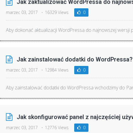
Jak zaktualizować WordPressa do najnows
marzec 03, 2017
16329 Views
0
Aby dokonać aktualizacji WordPressa do najnowszej wersji p
Jak zainstalować dodatki do WordPressa?
marzec 03, 2017
12984 Views
0
Aby zainstalować dodatki do WordPressa wchodzimy do Pan
Jak skonfigurować panel z najczęściej u
marzec 03, 2017
12776 Views
0