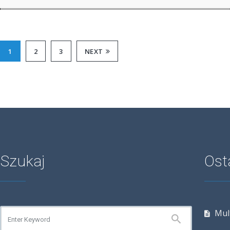
1
2
3
NEXT
Szukaj
Ost
Mul