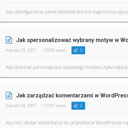
Aby skonfigurować panel administratora w najprostszy sposó
Jak spersonalizować wybrany motyw w W
marzec 03, 2017
13026 Views
0
Aby dokonać personalizacji używanego motywu (tylko taka jes
Jak zarządzać komentarzami w WordPres
marzec 03, 2017
12791 Views
0
Aby móc dodać komentarze do artykułów w WordPressie nale