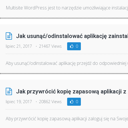
Multisite WordPress jest to narzędzie umożliwiające instalację 
Jak usunąć/odinstalować aplikację zainst
lipiec 21, 2017
21467 Views
0
Aby usunąć/odinstalować aplikację przejdź do odpowiedniej us
Jak przywrócić kopię zapasową aplikacji z
lipiec 19, 2017
20862 Views
0
Aby przywrócić kopię zapasową aplikacji zaloguj się na Swoje.