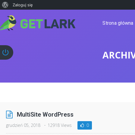
Zaloguj się
Strona główna
ARCHI
MultiSite WordPress
grudzień 05, 2018
12918 Views
0