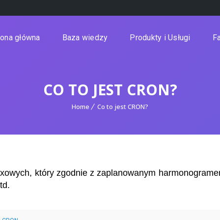
rona główna
Baza wiedzy
Produkty i Usługi
Fa
CO TO JEST CRON?
Home
Co to jest CRON?
ixowych, który zgodnie z zaplanowanym harmonogramem
td.