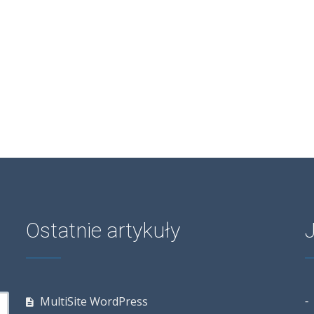
Ostatnie artykuły
MultiSite WordPress