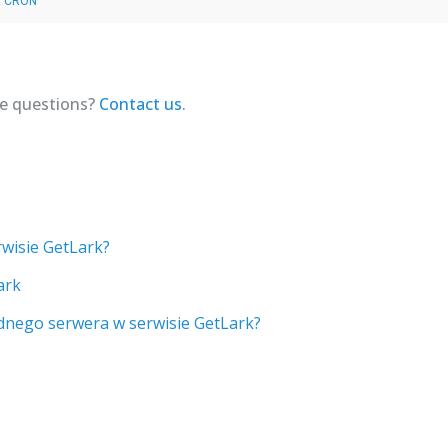
:
CRON
ave questions?
Contact us
.
wisie GetLark?
ark
ednego serwera w serwisie GetLark?