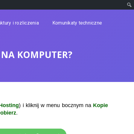
ktury i rozliczenia
Komunikaty techniczne
K NA KOMPUTER?
Hosting
) i kliknij w menu bocznym na
Kopie
obierz
.