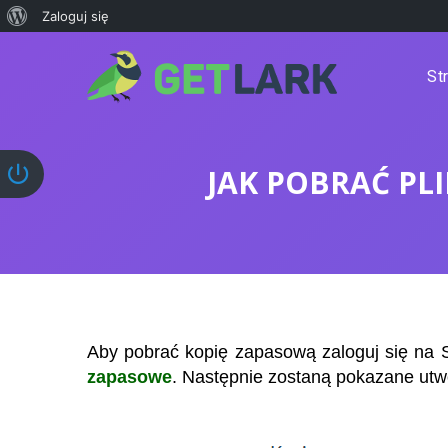
Zaloguj się
St
JAK POBRAĆ PL
Aby pobrać kopię zapasową zaloguj się na S
zapasowe
. Następnie zostaną pokazane utw