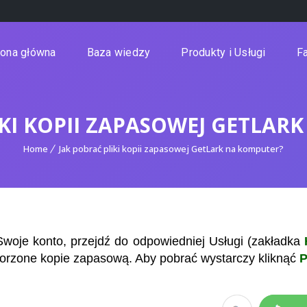
rona główna
Baza wiedzy
Produkty i Usługi
Fa
IKI KOPII ZAPASOWEJ GETLAR
Home
Jak pobrać pliki kopii zapasowej GetLark na komputer?
woje konto, przejdź do odpowiedniej Usługi (zakładka
orzone kopie zapasową. Aby pobrać wystarczy kliknąć
P