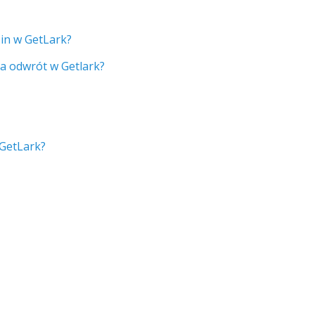
in w GetLark?
 na odwrót w Getlark?
 GetLark?