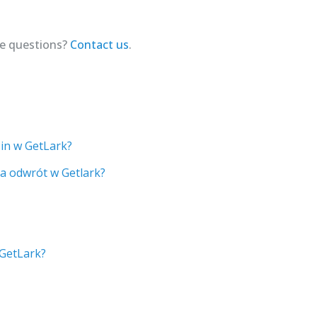
ave questions?
Contact us
.
in w GetLark?
 na odwrót w Getlark?
 GetLark?