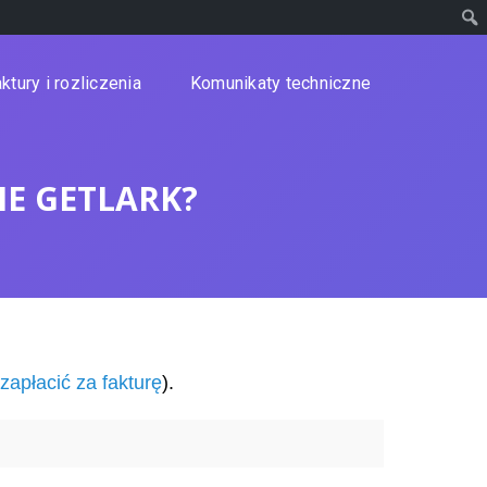
ktury i rozliczenia
Komunikaty techniczne
IE GETLARK?
 zapłacić za fakturę
).