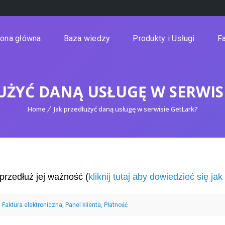
rona główna
Baza wiedzy
Produkty i Usługi
Fa
UŻYĆ DANĄ USŁUGĘ W SERWIS
Home
Jak przedłużyć daną usługę w serwisie GetLark?
przedłuż jej ważność (
kliknij tutaj aby dowiedzieć się jak
:
,
,
Faktura elektroniczna
Panel klienta
Płatność