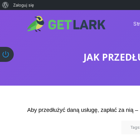
Zaloguj się
St
JAK PRZEDŁ
Aby przedłużyć daną usługę, zapłać za nią – 
Tags